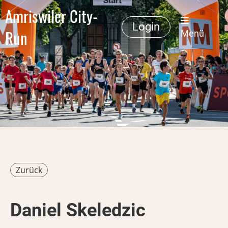
Amriswiler City-
Login
Run
Menü
Zurück
Daniel Skeledzic